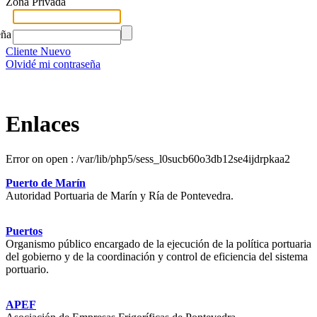
Zona Privada
eña
Cliente Nuevo
Olvidé mi contraseña
Enlaces
Error on open : /var/lib/php5/sess_l0sucb60o3db12se4ijdrpkaa2
Puerto de Marín
Autoridad Portuaria de Marín y Ría de Pontevedra.
Puertos
Organismo público encargado de la ejecución de la política portuaria
del gobierno y de la coordinación y control de eficiencia del sistema
portuario.
APEF