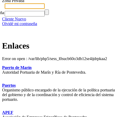
Zona Privada
eña
Cliente Nuevo
Olvidé mi contraseña
Enlaces
Error on open : /var/lib/php5/sess_l0sucb60o3db12se4ijdrpkaa2
Puerto de Marín
Autoridad Portuaria de Marín y Ría de Pontevedra.
Puertos
Organismo público encargado de la ejecución de la política portuaria
del gobierno y de la coordinación y control de eficiencia del sistema
portuario.
APEF