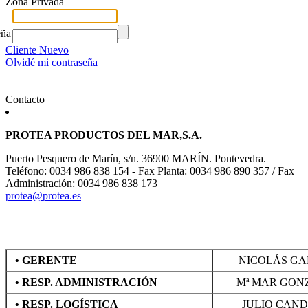
Zona Privada
eña
Cliente Nuevo
Olvidé mi contraseña
Contacto
PROTEA PRODUCTOS DEL MAR,S.A.
Puerto Pesquero de Marín, s/n. 36900 MARÍN. Pontevedra.
Teléfono: 0034 986 838 154 - Fax Planta: 0034 986 890 357 / Fax
Administración: 0034 986 838 173
protea@protea.es
•
GERENTE
NICOLÁS GA
•
RESP. ADMINISTRACIÓN
Mª MAR GON
•
RESP. LOGÍSTICA
JULIO CAN