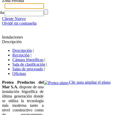
Zona Privada
eña
Cliente Nuevo
Olvidé mi contraseña
Instalaciones
Descripción
Descripción
|
Recepción
|
Cámara frigoríficas
|
Sala de clasificación
|
Salas de procesado
|
Oficinas
Protea Productos del
Clic para ampliar el plano
Mar S.A.
dispone de una
instalación frigorífica de
última generación donde
se utiliza la tecnología
más moderna tanto a
nivel constructivo como
de equipamiento.