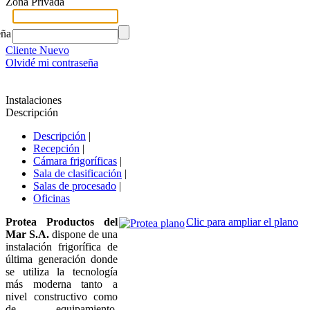
Zona Privada
eña
Cliente Nuevo
Olvidé mi contraseña
Instalaciones
Descripción
Descripción
|
Recepción
|
Cámara frigoríficas
|
Sala de clasificación
|
Salas de procesado
|
Oficinas
Protea Productos del
Clic para ampliar el plano
Mar S.A.
dispone de una
instalación frigorífica de
última generación donde
se utiliza la tecnología
más moderna tanto a
nivel constructivo como
de equipamiento.