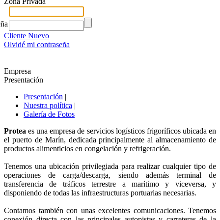
Zona Privada
eña
Cliente Nuevo
Olvidé mi contraseña
Empresa
Presentación
Presentación
|
Nuestra política
|
Galería de Fotos
Protea
es una empresa de servicios logísticos frigoríficos ubicada en
el puerto de Marín, dedicada principalmente al almacenamiento de
productos alimenticios en congelación y refrigeración.
Tenemos una ubicación privilegiada para realizar cualquier tipo de
operaciones de carga/descarga, siendo además terminal de
transferencia de tráficos terrestre a marítimo y viceversa, y
disponiendo de todas las infraestructuras portuarias necesarias.
Contamos también con unas excelentes comunicaciones. Tenemos
conexión directa con las principales autopistas y carreteras de la