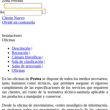
Zona Privada
eña
Cliente Nuevo
Olvidé mi contraseña
Instalaciones
Oficinas
Descripción
|
Recepción
|
Cámara frigoríficas
|
Sala de clasificación
|
Salas de procesado
|
Oficinas
En las oficinas de
Protea
se dispone de todos los medios necesarios,
tanto humanos como técnicos, que permiten asegurar el riguroso
cumplimiento de las especificaciones de los servicios que requieren
sus clientes, así como de la normativa técnico-sanitaria aplicable a
los productos a manipular y conservar.
Desde la oficina de movimientos, centro neurálgico de información,
se gestionan todos los movimientos de mercancía de las cámaras