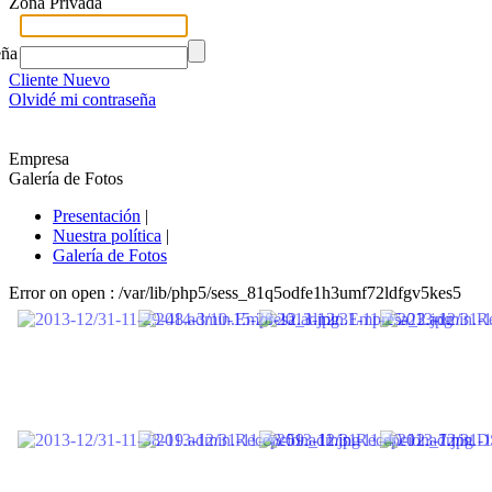
Zona Privada
eña
Cliente Nuevo
Olvidé mi contraseña
Empresa
Galería de Fotos
Presentación
|
Nuestra política
|
Galería de Fotos
Error on open : /var/lib/php5/sess_81q5odfe1h3umf72ldfgv5kes5