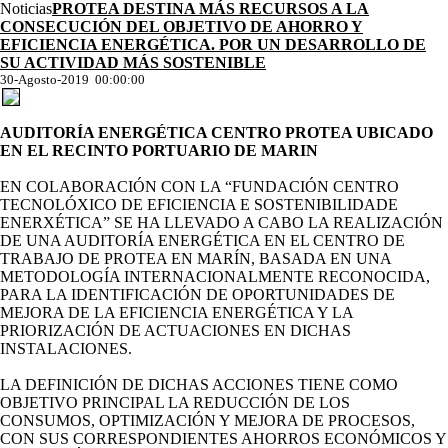
Noticias
PROTEA DESTINA MÁS RECURSOS A LA
CONSECUCIÓN DEL OBJETIVO DE AHORRO Y
EFICIENCIA ENERGÉTICA. POR UN DESARROLLO DE
SU ACTIVIDAD MÁS SOSTENIBLE
30-Agosto-2019 00:00:00
AUDITORÍA ENERGÉTICA CENTRO PROTEA UBICADO
EN EL RECINTO PORTUARIO DE MARIN
EN COLABORACIÓN CON LA “FUNDACIÓN CENTRO
TECNOLÓXICO DE EFICIENCIA E SOSTENIBILIDADE
ENERXÉTICA” SE HA LLEVADO A CABO LA REALIZACIÓN
DE UNA AUDITORÍA ENERGÉTICA EN EL CENTRO DE
TRABAJO DE PROTEA EN MARÍN, BASADA EN UNA
METODOLOGÍA INTERNACIONALMENTE RECONOCIDA,
PARA LA IDENTIFICACIÓN DE OPORTUNIDADES DE
MEJORA DE LA EFICIENCIA ENERGÉTICA Y LA
PRIORIZACIÓN DE ACTUACIONES EN DICHAS
INSTALACIONES.
LA DEFINICIÓN DE DICHAS ACCIONES TIENE COMO
OBJETIVO PRINCIPAL LA REDUCCIÓN DE LOS
CONSUMOS, OPTIMIZACIÓN Y MEJORA DE PROCESOS,
CON SUS CORRESPONDIENTES AHORROS ECONÓMICOS Y