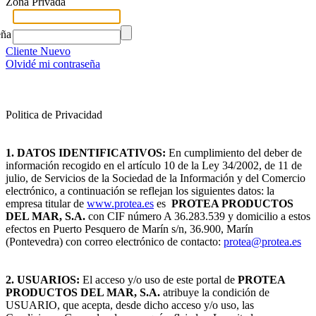
Zona Privada
eña
Cliente Nuevo
Olvidé mi contraseña
Politica de Privacidad
1
. DATOS IDENTIFICATIVOS:
En cumplimiento del deber de
información recogido en el artículo 10 de la Ley 34/2002, de 11 de
julio, de Servicios de la Sociedad de la Información y del Comercio
electrónico, a continuación se reflejan los siguientes datos: la
empresa titular de
www.protea.es
es
PROTEA PRODUCTOS
DEL MAR, S.A.
con CIF número A 36.283.539 y domicilio a estos
efectos en Puerto Pesquero de Marín s/n, 36.900, Marín
(Pontevedra) con correo electrónico de contacto:
protea@protea.es
2. USUARIOS:
El acceso y/o uso de este portal de
PROTEA
PRODUCTOS DEL MAR, S.A.
atribuye la condición de
USUARIO, que acepta, desde dicho acceso y/o uso, las